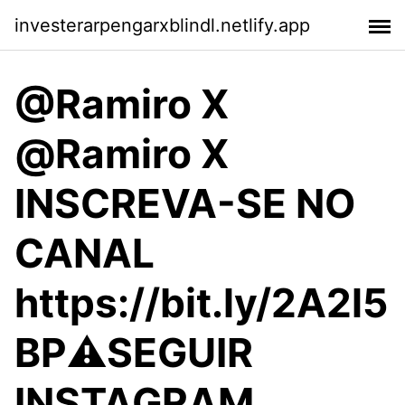
investerarpengarxblindl.netlify.app
@Ramiro X
@Ramiro X
INSCREVA-SE NO
CANAL
https://bit.ly/2A2l5
BP⚠️SEGUIR
INSTAGRAM