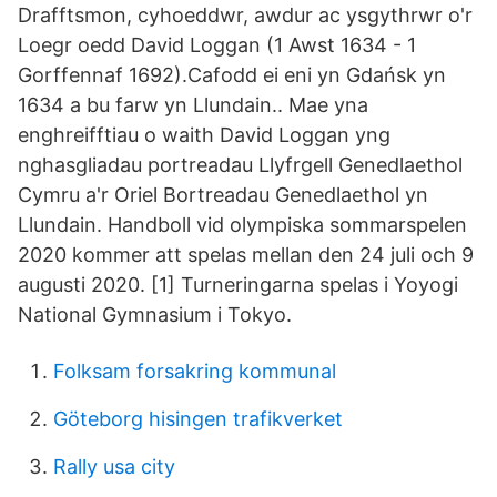
Drafftsmon, cyhoeddwr, awdur ac ysgythrwr o'r
Loegr oedd David Loggan (1 Awst 1634 - 1
Gorffennaf 1692).Cafodd ei eni yn Gdańsk yn
1634 a bu farw yn Llundain.. Mae yna
enghreifftiau o waith David Loggan yng
nghasgliadau portreadau Llyfrgell Genedlaethol
Cymru a'r Oriel Bortreadau Genedlaethol yn
Llundain. Handboll vid olympiska sommarspelen
2020 kommer att spelas mellan den 24 juli och 9
augusti 2020. [1] Turneringarna spelas i Yoyogi
National Gymnasium i Tokyo.
Folksam forsakring kommunal
Göteborg hisingen trafikverket
Rally usa city