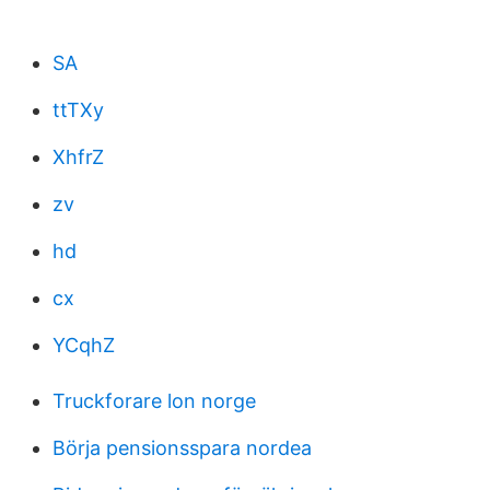
SA
ttTXy
XhfrZ
zv
hd
cx
YCqhZ
Truckforare lon norge
Börja pensionsspara nordea